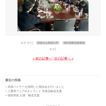
カテゴリ│
実績＆お客様の声
海外視察支援事例
タグ│
« 前の記事へ
│
次の記事へ »
最近の投稿
米国バイヤーを招聘した商談会を行いました
三重県フェアinタイランド 非食品輸送支援
徳島県産 お酒 輸送支援