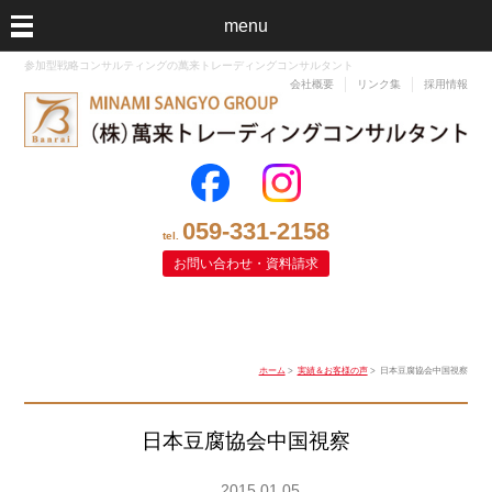
menu
参加型戦略コンサルティングの萬来トレーディングコンサルタント
会社概要
リンク集
採用情報
059-331-2158
tel.
お問い合わせ・資料請求
ホーム
>
実績＆お客様の声
> 日本豆腐協会中国視察
日本豆腐協会中国視察
2015.01.05