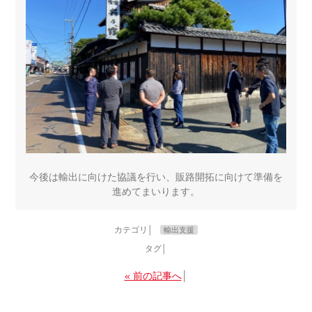
今後は輸出に向けた協議を行い、販路開拓に向けて準備を
進めてまいります。
カテゴリ│
輸出支援
タグ│
« 前の記事へ
│