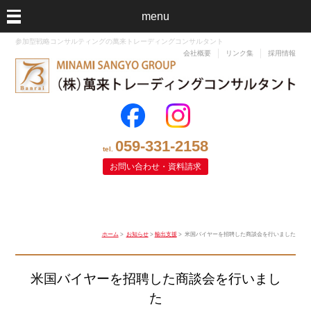
menu
参加型戦略コンサルティングの萬来トレーディングコンサルタント
会社概要
リンク集
採用情報
059-331-2158
tel.
お問い合わせ・資料請求
ホーム
>
お知らせ
>
輸出支援
> 米国バイヤーを招聘した商談会を行いました
米国バイヤーを招聘した商談会を行いまし
た